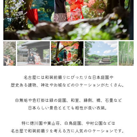
名古屋には和装前撮りにぴったりな日本庭園や
歴史ある建物、神社やお城などのロケーションがたくさん。
白無垢や色打掛は緑の庭園、和室、縁側、橋、石畳など
日本らしい景色ととても相性が良い衣装。
特に
徳川園
や
東山荘
、白鳥庭園、
中村公園
などは
名古屋で和装前撮りを考える方に人気のロケーションです。