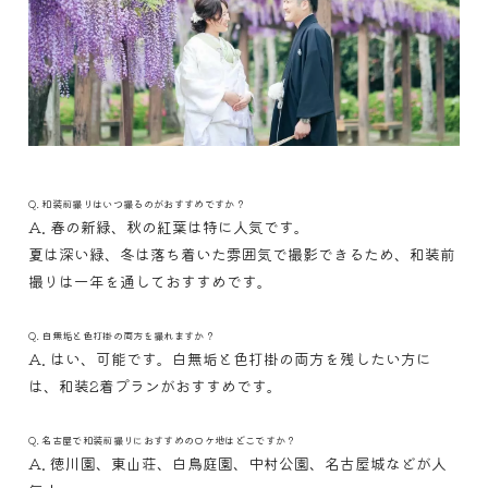
Q. 和装前撮りはいつ撮るのがおすすめですか？
A. 春の新緑、秋の紅葉は特に人気です。
夏は深い緑、冬は落ち着いた雰囲気で撮影できるため、和装前
撮りは一年を通しておすすめです。
Q. 白無垢と色打掛の両方を撮れますか？
A. はい、可能です。白無垢と色打掛の両方を残したい方に
は、和装2着プランがおすすめです。
Q. 名古屋で和装前撮りにおすすめのロケ地はどこですか？
A.
徳川園
、
東山荘
、白鳥庭園、
中村公園
、
名古屋城
などが人