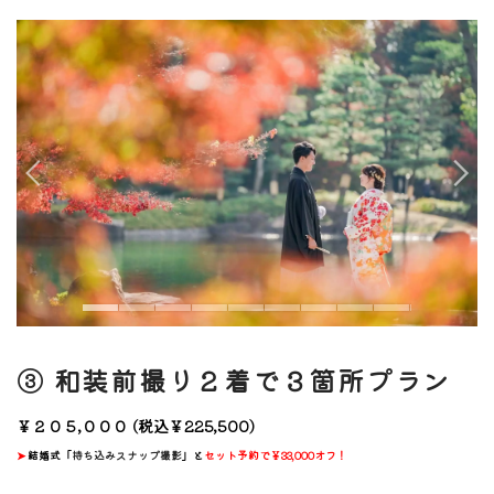
③ 和装前撮り２着で３箇所プラン
￥２０５,０００
(税込￥225,500)
➤
結婚式「
持ち込みスナップ撮影
」と
セット予約で￥33,000オフ！