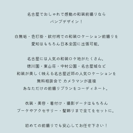
名古屋でおしゃれで感動の和装前撮りなら
バンプデザイン！
白無垢・色打掛・紋付袴での和装ロケーション前撮りを
愛知はもちろん日本全国に出張可能。
名古屋には人気の和装ロケ地がたくさん。
徳川園
・
東山荘
・
中村公園
・
名古屋城
など
和装が美しく映える名古屋近郊の人気ロケーションを
無料相談会
で
カメラマンが直接
あなただけの前撮りプランをコーディネート。
衣装・美容・着付け・撮影データはもちろん
ブーケやアクセサリー・髪飾りまで全てをセットに。
初めての前撮りでも安心してお任せ下さい！