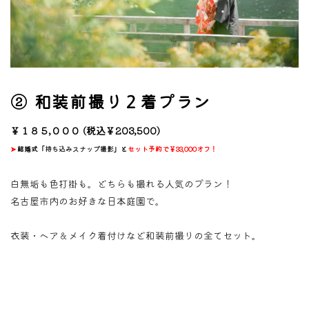
② 和装前撮り２着プラン
￥１８５,０００
(税込￥203,500)
➤
結婚式「
持ち込みスナップ撮影
」と
セット予約で￥33,000オフ！
白無垢も色打掛も。どちらも撮れる人気のプラン！
名古屋市内のお好きな日本庭園で。
衣装・ヘア＆メイク着付けなど和装前撮りの全てセット。