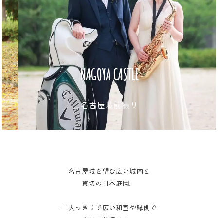
NAGOYA CASTLE
名古屋城前撮り
名古屋城を望む広い城内と
貸切の日本庭園。
二人っきりで広い和室や縁側で