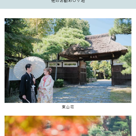
他のお勧めロケ地
東山荘