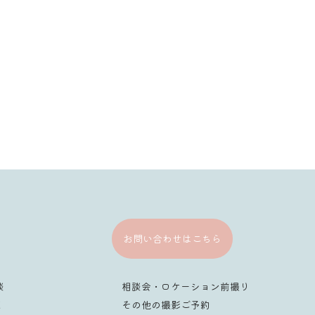
[%category%]
[%tags%]
ページトップへ
お問い合わせはこちら
談
相談会・ロケーション前撮り
！
その他の撮影ご予約